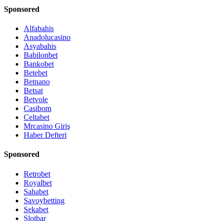
Sponsored
Alfabahis
Anadolucasino
Asyabahis
Babilonbet
Bankobet
Betebet
Betnano
Betsat
Betvole
Casibom
Celtabet
Mrcasino Giriş
Haber Defteri
Sponsored
Retrobet
Royalbet
Sahabet
Savoybetting
Sekabet
Slotbar