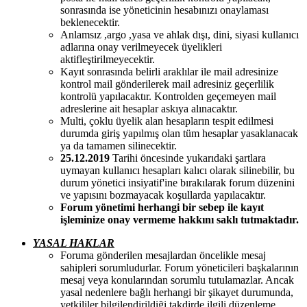
sonrasında ise yöneticinin hesabınızı onaylaması
beklenecektir.
Anlamsız ,argo ,yasa ve ahlak dışı, dini, siyasi kullanıcı
adlarına onay verilmeyecek üyelikleri
aktifleştirilmeyecektir.
Kayıt sonrasında belirli araklılar ile mail adresinize
kontrol mail gönderilerek mail adresiniz geçerlilik
kontrolü yapılacaktır. Kontrolden geçemeyen mail
adreslerine ait hesaplar askıya alınacaktır.
Multi, çoklu üyelik alan hesapların tespit edilmesi
durumda giriş yapılmış olan tüm hesaplar yasaklanacak
ya da tamamen silinecektir.
25.12.2019
Tarihi öncesinde yukarıdaki şartlara
uymayan kullanıcı hesapları kalıcı olarak silinebilir, bu
durum yönetici insiyatif'ine bırakılarak forum düzenini
ve yapısını bozmayacak koşullarda yapılacaktır.
Forum yönetimi herhangi bir sebep ile kayıt
işleminize onay vermeme hakkını saklı tutmaktadır.
YASAL HAKLAR
Foruma gönderilen mesajlardan öncelikle mesaj
sahipleri sorumludurlar. Forum yöneticileri başkalarının
mesaj veya konularından sorumlu tutulamazlar. Ancak
yasal nedenlere bağlı herhangi bir şikayet durumunda,
yetkililer bilgilendirildiği takdirde ilgili düzenleme