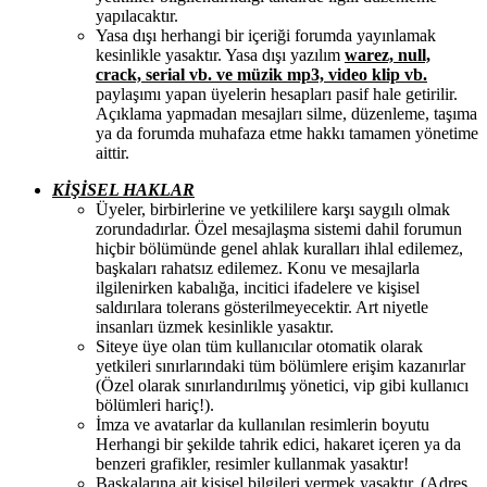
yapılacaktır.
Yasa dışı herhangi bir içeriği forumda yayınlamak
kesinlikle yasaktır. Yasa dışı yazılım
warez, null,
crack, serial vb. ve müzik mp3, video klip vb.
paylaşımı yapan üyelerin hesapları pasif hale getirilir.
Açıklama yapmadan mesajları silme, düzenleme, taşıma
ya da forumda muhafaza etme hakkı tamamen yönetime
aittir.
KİŞİSEL HAKLAR
Üyeler, birbirlerine ve yetkililere karşı saygılı olmak
zorundadırlar. Özel mesajlaşma sistemi dahil forumun
hiçbir bölümünde genel ahlak kuralları ihlal edilemez,
başkaları rahatsız edilemez. Konu ve mesajlarla
ilgilenirken kabalığa, incitici ifadelere ve kişisel
saldırılara tolerans gösterilmeyecektir. Art niyetle
insanları üzmek kesinlikle yasaktır.
Siteye üye olan tüm kullanıcılar otomatik olarak
yetkileri sınırlarındaki tüm bölümlere erişim kazanırlar
(Özel olarak sınırlandırılmış yönetici, vip gibi kullanıcı
bölümleri hariç!).
İmza ve avatarlar da kullanılan resimlerin boyutu
Herhangi bir şekilde tahrik edici, hakaret içeren ya da
benzeri grafikler, resimler kullanmak yasaktır!
Başkalarına ait kişisel bilgileri vermek yasaktır. (Adres,