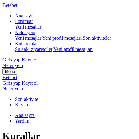
Betebet
Ana sayfa
Forumlar
Yeni mesajlar
Neler yeni
Yeni mesajlar
Yeni profil mesajları
Son aktiviteler
Kullanıcılar
Şu anki ziyaretçiler
Yeni profil mesajları
Giriş yap
Kayıt ol
Neler yeni
Menü
Betebet
Giriş yap
Kayıt ol
Neler yeni
Son aktivite
Kayıt ol
Ana sayfa
Yardım
Kurallar