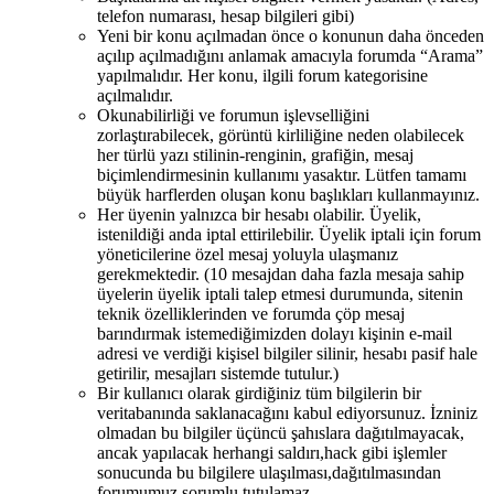
telefon numarası, hesap bilgileri gibi)
Yeni bir konu açılmadan önce o konunun daha önceden
açılıp açılmadığını anlamak amacıyla forumda “Arama”
yapılmalıdır. Her konu, ilgili forum kategorisine
açılmalıdır.
Okunabilirliği ve forumun işlevselliğini
zorlaştırabilecek, görüntü kirliliğine neden olabilecek
her türlü yazı stilinin-renginin, grafiğin, mesaj
biçimlendirmesinin kullanımı yasaktır. Lütfen tamamı
büyük harflerden oluşan konu başlıkları kullanmayınız.
Her üyenin yalnızca bir hesabı olabilir. Üyelik,
istenildiği anda iptal ettirilebilir. Üyelik iptali için forum
yöneticilerine özel mesaj yoluyla ulaşmanız
gerekmektedir. (10 mesajdan daha fazla mesaja sahip
üyelerin üyelik iptali talep etmesi durumunda, sitenin
teknik özelliklerinden ve forumda çöp mesaj
barındırmak istemediğimizden dolayı kişinin e-mail
adresi ve verdiği kişisel bilgiler silinir, hesabı pasif hale
getirilir, mesajları sistemde tutulur.)
Bir kullanıcı olarak girdiğiniz tüm bilgilerin bir
veritabanında saklanacağını kabul ediyorsunuz. İzniniz
olmadan bu bilgiler üçüncü şahıslara dağıtılmayacak,
ancak yapılacak herhangi saldırı,hack gibi işlemler
sonucunda bu bilgilere ulaşılması,dağıtılmasından
forumumuz sorumlu tutulamaz.