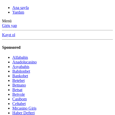
Ana sayfa
Yardım
Menü
Giriş yap
Kayıt ol
Sponsored
Alfabahis
Anadolucasino
Asyabahis
Babilonbet
Bankobet
Betebet
Betnano
Betsat
Betvole
Casibom
Celtabet
Mrcasino Giriş
Haber Defteri