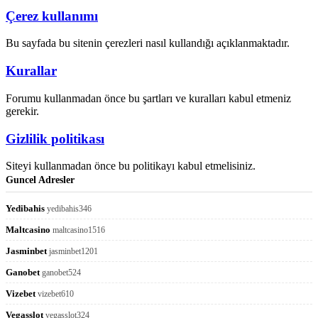
Çerez kullanımı
Bu sayfada bu sitenin çerezleri nasıl kullandığı açıklanmaktadır.
Kurallar
Forumu kullanmadan önce bu şartları ve kuralları kabul etmeniz
gerekir.
Gizlilik politikası
Siteyi kullanmadan önce bu politikayı kabul etmelisiniz.
Guncel Adresler
Yedibahis
yedibahis346
Maltcasino
maltcasino1516
Jasminbet
jasminbet1201
Ganobet
ganobet524
Vizebet
vizebet610
Vegasslot
vegasslot324