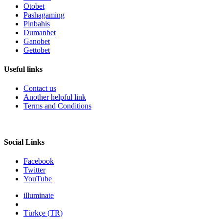
Otobet
Pashagaming
Pinbahis
Dumanbet
Ganobet
Gettobet
Useful links
Contact us
Another helpful link
Terms and Conditions
Social Links
Facebook
Twitter
YouTube
illuminate
Türkçe (TR)