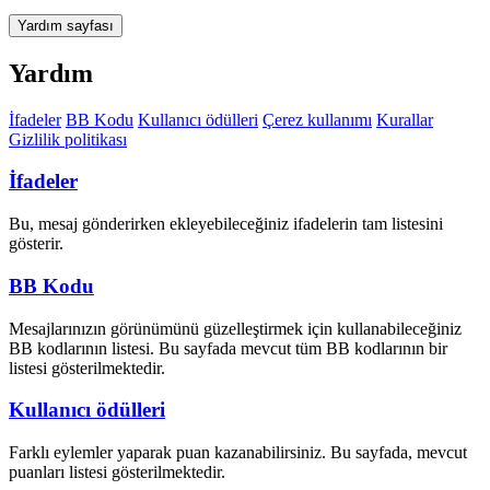
Yardım sayfası
Yardım
İfadeler
BB Kodu
Kullanıcı ödülleri
Çerez kullanımı
Kurallar
Gizlilik politikası
İfadeler
Bu, mesaj gönderirken ekleyebileceğiniz ifadelerin tam listesini
gösterir.
BB Kodu
Mesajlarınızın görünümünü güzelleştirmek için kullanabileceğiniz
BB kodlarının listesi. Bu sayfada mevcut tüm BB kodlarının bir
listesi gösterilmektedir.
Kullanıcı ödülleri
Farklı eylemler yaparak puan kazanabilirsiniz. Bu sayfada, mevcut
puanları listesi gösterilmektedir.