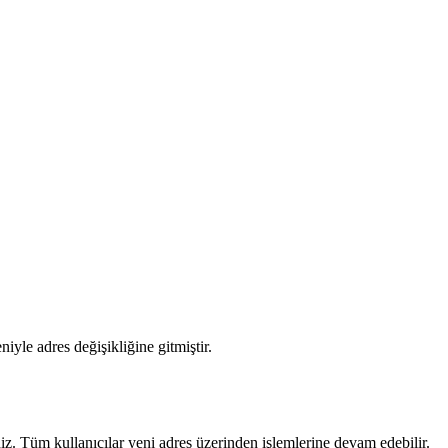
iyle adres değişikliğine gitmiştir.
niz. Tüm kullanıcılar yeni adres üzerinden işlemlerine devam edebilir.