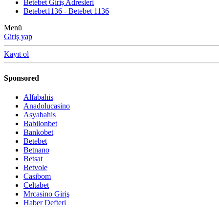
Betebet Giriş Adresleri
Betebet1136 - Betebet 1136
Menü
Giriş yap
Kayıt ol
Sponsored
Alfabahis
Anadolucasino
Asyabahis
Babilonbet
Bankobet
Betebet
Betnano
Betsat
Betvole
Casibom
Celtabet
Mrcasino Giriş
Haber Defteri