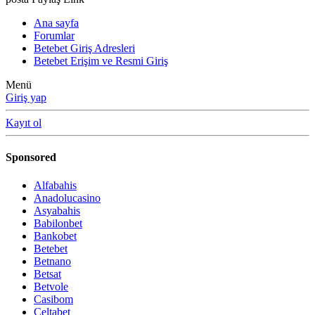
Ana sayfa
Forumlar
Betebet Giriş Adresleri
Betebet Erişim ve Resmi Giriş
Menü
Giriş yap
Kayıt ol
Sponsored
Alfabahis
Anadolucasino
Asyabahis
Babilonbet
Bankobet
Betebet
Betnano
Betsat
Betvole
Casibom
Celtabet