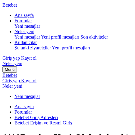
Betebet
Ana sayfa
Forumlar
Yeni mesajlar
Neler yeni
Yeni mesajlar
Yeni profil mesajları
Son aktiviteler
Kullanıcılar
Şu anki ziyaretçiler
Yeni profil mesajları
Giriş yap
Kayıt ol
Neler yeni
Menü
Betebet
Giriş yap
Kayıt ol
Neler yeni
Yeni mesajlar
Ana sayfa
Forumlar
Betebet Giriş Adresleri
Betebet Erişim ve Resmi Giriş