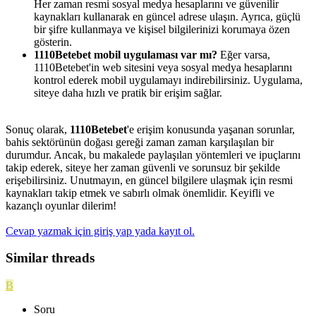
Her zaman resmi sosyal medya hesaplarını ve güvenilir
kaynakları kullanarak en güncel adrese ulaşın. Ayrıca, güçlü
bir şifre kullanmaya ve kişisel bilgilerinizi korumaya özen
gösterin.
1110Betebet mobil uygulaması var mı?
Eğer varsa,
1110Betebet'in web sitesini veya sosyal medya hesaplarını
kontrol ederek mobil uygulamayı indirebilirsiniz. Uygulama,
siteye daha hızlı ve pratik bir erişim sağlar.
Sonuç olarak,
1110Betebet
'e erişim konusunda yaşanan sorunlar,
bahis sektörünün doğası gereği zaman zaman karşılaşılan bir
durumdur. Ancak, bu makalede paylaşılan yöntemleri ve ipuçlarını
takip ederek, siteye her zaman güvenli ve sorunsuz bir şekilde
erişebilirsiniz. Unutmayın, en güncel bilgilere ulaşmak için resmi
kaynakları takip etmek ve sabırlı olmak önemlidir. Keyifli ve
kazançlı oyunlar dilerim!
Cevap yazmak için giriş yap yada kayıt ol.
Similar threads
B
Soru