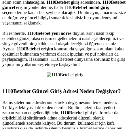
adım adım anlatacağım.
1110Betebet giriş
adresinden,
1110Betebet
güncel
erişim yöntemlerine, hatta
1110Betebet mobil giriş
seçeneklerine kadar her şeyi ele alacağız. Unutmayın, amacımız size
en doğru ve güncel bilgiyi sunarak kesintisiz bir oyun deneyimi
yaşamanızı sağlamak.
Bu rehberde,
1110Betebet yeni adres
duyurularını nasıl takip
edebileceğinizi, olası erişim engellemelerini nasıl aşabileceğinizi ve
siteye güvenli bir şekilde nasıl ulaşabileceğinizi öğreneceksiniz.
Ayrıca,
1110Betebet erişim
konusunda yaşadığınız sorunlara kalıcı
çözümler bulmanıza yardımcı olacak ipuçları ve püf noktaları da
paylaşacağım. Hazırsanız, 1110Betebet dünyasına sorunsuz bir giriş
yapmanın yollarını keşfetmeye başlayalım!
1110Betebet Güncel Giriş Adresi Neden Değişiyor?​
Bahis sitelerinin adreslerinin sürekli değişmesinin temel nedeni,
Türkiye'deki yasal düzenlemelerdir. Bu tür sitelerin faaliyetleri
zaman zaman engellendiği için,
1110Betebet
gibi platformlar da
erişilebilirliği sürdürmek adına adreslerini düzenli olarak
güncellemek zorunda kalıyor. Bu durum, kullanıcılar için kafa
karıştırıcı olsa da, aslında sitenin kesintisiz hizmet verme çabasının