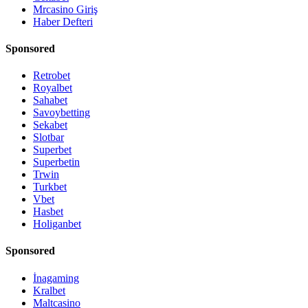
Mrcasino Giriş
Haber Defteri
Sponsored
Retrobet
Royalbet
Sahabet
Savoybetting
Sekabet
Slotbar
Superbet
Superbetin
Trwin
Turkbet
Vbet
Hasbet
Holiganbet
Sponsored
İnagaming
Kralbet
Maltcasino