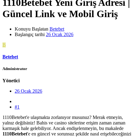
1110Betebet Yeni Giriş Adresi |
Güncel Link ve Mobil Giriş
Konuyu Başlatan
Betebet
Başlangıç tarihi
26 Ocak 2026
B
Betebet
Administrator
Yönetici
26 Ocak 2026
#1
1110Betebet'e ulaşmakta zorlanıyor musunuz? Merak etmeyin,
yalnız değilsiniz! Bahis ve casino sitelerine erişim zaman zaman
karmaşık hale gelebiliyor. Ancak endişelenmeyin, bu makalede
1110Betebet
'e en güncel ve sorunsuz şekilde nasıl erişebileceğinizi