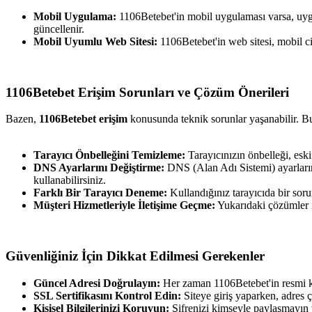
Mobil Uygulama:
1106Betebet'in mobil uygulaması varsa, uygul
güncellenir.
Mobil Uyumlu Web Sitesi:
1106Betebet'in web sitesi, mobil ci
1106Betebet Erişim Sorunları ve Çözüm Önerileri​
Bazen,
1106Betebet erişim
konusunda teknik sorunlar yaşanabilir. Bu
Tarayıcı Önbelleğini Temizleme:
Tarayıcınızın önbelleği, eski
DNS Ayarlarını Değiştirme:
DNS (Alan Adı Sistemi) ayarlarını
kullanabilirsiniz.
Farklı Bir Tarayıcı Deneme:
Kullandığınız tarayıcıda bir sorun
Müşteri Hizmetleriyle İletişime Geçme:
Yukarıdaki çözümler i
Güvenliğiniz İçin Dikkat Edilmesi Gerekenler​
Güncel Adresi Doğrulayın:
Her zaman 1106Betebet'in resmi kay
SSL Sertifikasını Kontrol Edin:
Siteye giriş yaparken, adres ç
Kişisel Bilgilerinizi Koruyun:
Şifrenizi kimseyle paylaşmayın v