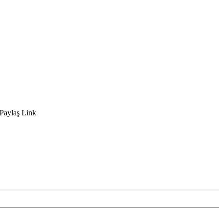
Paylaş
Link