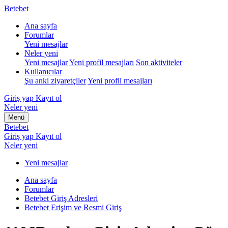
Betebet
Ana sayfa
Forumlar
Yeni mesajlar
Neler yeni
Yeni mesajlar
Yeni profil mesajları
Son aktiviteler
Kullanıcılar
Şu anki ziyaretçiler
Yeni profil mesajları
Giriş yap
Kayıt ol
Neler yeni
Menü
Betebet
Giriş yap
Kayıt ol
Neler yeni
Yeni mesajlar
Ana sayfa
Forumlar
Betebet Giriş Adresleri
Betebet Erişim ve Resmi Giriş