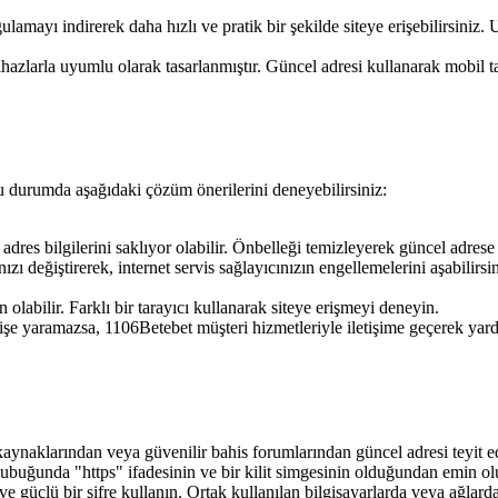
amayı indirerek daha hızlı ve pratik bir şekilde siteye erişebilirsiniz.
hazlarla uyumlu olarak tasarlanmıştır. Güncel adresi kullanarak mobil tar
 durumda aşağıdaki çözüm önerilerini deneyebilirsiniz:
 adres bilgilerini saklıyor olabilir. Önbelleği temizleyerek güncel adres
zı değiştirerek, internet servis sağlayıcınızın engellemelerini aşabil
 olabilir. Farklı bir tarayıcı kullanarak siteye erişmeyi deneyin.
şe yaramazsa, 1106Betebet müşteri hizmetleriyle iletişime geçerek yardı
naklarından veya güvenilir bahis forumlarından güncel adresi teyit edin
ubuğunda "https" ifadesinin ve bir kilit simgesinin olduğundan emin olun
e güçlü bir şifre kullanın. Ortak kullanılan bilgisayarlarda veya ağlard