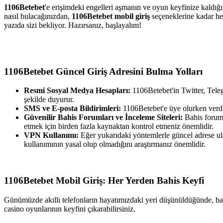
1106Betebet
'e erişimdeki engelleri aşmanın ve oyun keyfinize kaldığ
nasıl bulacağınızdan,
1106Betebet mobil giriş
seçeneklerine kadar her
yazıda sizi bekliyor. Hazırsanız, başlayalım!
1106Betebet Güncel Giriş Adresini Bulma Yolları​
Resmi Sosyal Medya Hesapları:
1106Betebet'in Twitter, Teleg
şekilde duyurur.
SMS ve E-posta Bildirimleri:
1106Betebet'e üye olurken verdiği
Güvenilir Bahis Forumları ve İnceleme Siteleri:
Bahis forumla
etmek için birden fazla kaynaktan kontrol etmeniz önemlidir.
VPN Kullanımı:
Eğer yukarıdaki yöntemlerle güncel adrese ul
kullanımının yasal olup olmadığını araştırmanız önemlidir.
1106Betebet Mobil Giriş: Her Yerden Bahis Keyfi​
Günümüzde akıllı telefonların hayatımızdaki yeri düşünüldüğünde, ba
casino oyunlarının keyfini çıkarabilirsiniz.