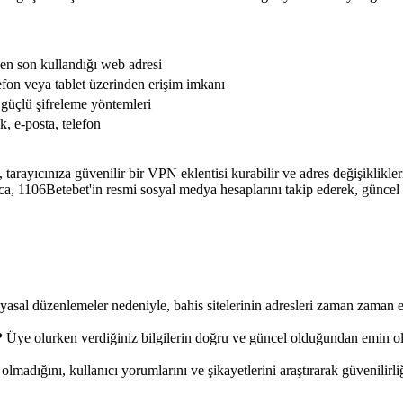
en son kullandığı web adresi
lefon veya tablet üzerinden erişim imkanı
, güçlü şifreleme yöntemleri
k, e-posta, telefon
tarayıcınıza güvenilir bir VPN eklentisi kurabilir ve adres değişiklikl
, 1106Betebet'in resmi sosyal medya hesaplarını takip ederek, güncel adr
yasal düzenlemeler nedeniyle, bahis sitelerinin adresleri zaman zaman 
?
Üye olurken verdiğiniz bilgilerin doğru ve güncel olduğundan emin olun.
 olmadığını, kullanıcı yorumlarını ve şikayetlerini araştırarak güvenilirliğ