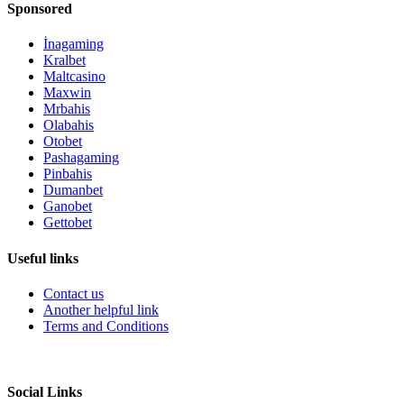
Sponsored
İnagaming
Kralbet
Maltcasino
Maxwin
Mrbahis
Olabahis
Otobet
Pashagaming
Pinbahis
Dumanbet
Ganobet
Gettobet
Useful links
Contact us
Another helpful link
Terms and Conditions
Social Links