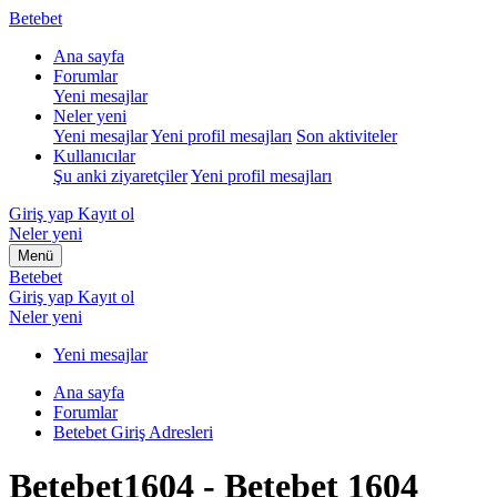
Betebet
Ana sayfa
Forumlar
Yeni mesajlar
Neler yeni
Yeni mesajlar
Yeni profil mesajları
Son aktiviteler
Kullanıcılar
Şu anki ziyaretçiler
Yeni profil mesajları
Giriş yap
Kayıt ol
Neler yeni
Menü
Betebet
Giriş yap
Kayıt ol
Neler yeni
Yeni mesajlar
Ana sayfa
Forumlar
Betebet Giriş Adresleri
Betebet1604 - Betebet 1604