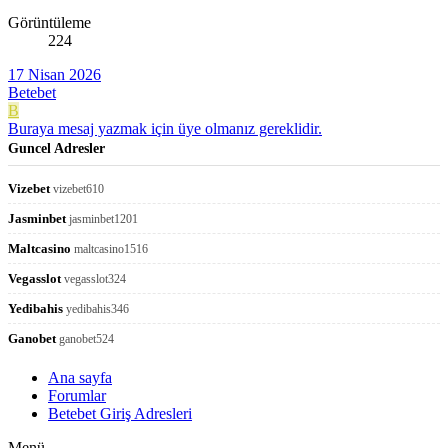
Görüntüleme
224
17 Nisan 2026
Betebet
B
Buraya mesaj yazmak için üye olmanız gereklidir.
Guncel Adresler
Vizebet
vizebet610
Jasminbet
jasminbet1201
Maltcasino
maltcasino1516
Vegasslot
vegasslot324
Yedibahis
yedibahis346
Ganobet
ganobet524
Ana sayfa
Forumlar
Betebet Giriş Adresleri
Menü