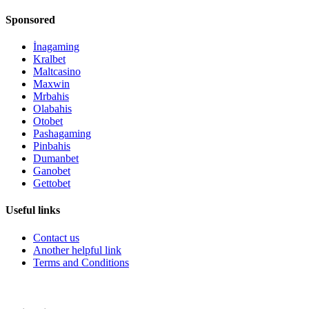
Sponsored
İnagaming
Kralbet
Maltcasino
Maxwin
Mrbahis
Olabahis
Otobet
Pashagaming
Pinbahis
Dumanbet
Ganobet
Gettobet
Useful links
Contact us
Another helpful link
Terms and Conditions