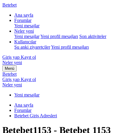
Betebet
Ana sayfa
Forumlar
Yeni mesajlar
Neler yeni
Yeni mesajlar
Yeni profil mesajları
Son aktiviteler
Kullanıcılar
Şu anki ziyaretçiler
Yeni profil mesajları
Giriş yap
Kayıt ol
Neler yeni
Menü
Betebet
Giriş yap
Kayıt ol
Neler yeni
Yeni mesajlar
Ana sayfa
Forumlar
Betebet Giriş Adresleri
Betebet1153 - Betebet 1153