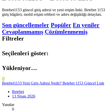
Betebet1153 güncel giriş adresi ve yeni erişim linki. Betebet 1153
giriş bilgileri, mobil erişim rehberi ve adres değişikliği detayları.
Son güncellemeler
Popüler
En yeniler
Cevaplanmamış
Çözümlenmemiş
Filtreler
Seçilenleri göster:
Yükleniyor…
B
Betebet1153 Yeni Giriş Adresi Nedir? Betebet 1153 Güncel Link
Betebet
13 Nisan 2026
Yanıtlar
0