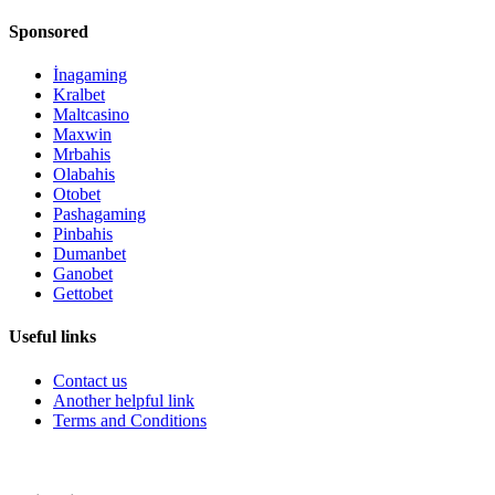
Sponsored
İnagaming
Kralbet
Maltcasino
Maxwin
Mrbahis
Olabahis
Otobet
Pashagaming
Pinbahis
Dumanbet
Ganobet
Gettobet
Useful links
Contact us
Another helpful link
Terms and Conditions