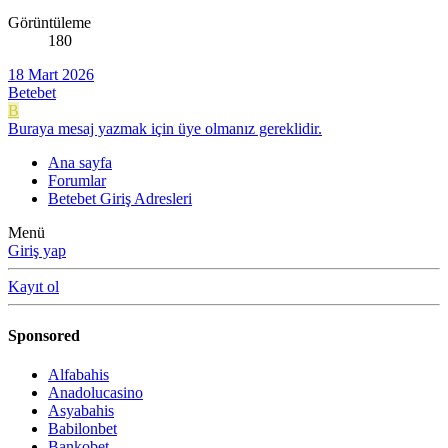
Görüntüleme
180
18 Mart 2026
Betebet
B
Buraya mesaj yazmak için üye olmanız gereklidir.
Ana sayfa
Forumlar
Betebet Giriş Adresleri
Menü
Giriş yap
Kayıt ol
Sponsored
Alfabahis
Anadolucasino
Asyabahis
Babilonbet
Bankobet