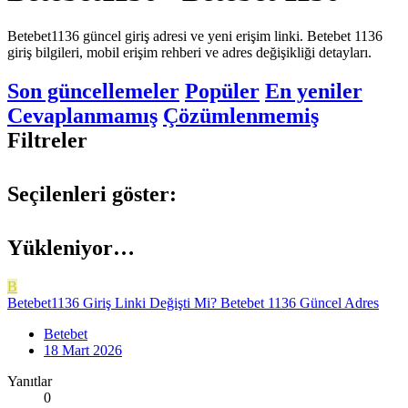
Betebet1136 güncel giriş adresi ve yeni erişim linki. Betebet 1136
giriş bilgileri, mobil erişim rehberi ve adres değişikliği detayları.
Son güncellemeler
Popüler
En yeniler
Cevaplanmamış
Çözümlenmemiş
Filtreler
Seçilenleri göster:
Yükleniyor…
B
Betebet1136 Giriş Linki Değişti Mi? Betebet 1136 Güncel Adres
Betebet
18 Mart 2026
Yanıtlar
0