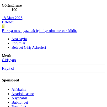
Görüntüleme
190
18 Mart 2026
Betebet
B
Buraya mesaj yazmak için üye olmanız gereklidir.
Ana sayfa
Forumlar
Betebet Giriş Adresleri
Menü
Giriş yap
Kayıt ol
Sponsored
Alfabahis
Anadolucasino
Asyabahis
Babilonbet
Bankobet