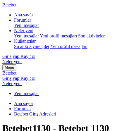
Betebet
Ana sayfa
Forumlar
Yeni mesajlar
Neler yeni
Yeni mesajlar
Yeni profil mesajları
Son aktiviteler
Kullanıcılar
Şu anki ziyaretçiler
Yeni profil mesajları
Giriş yap
Kayıt ol
Neler yeni
Menü
Betebet
Giriş yap
Kayıt ol
Neler yeni
Yeni mesajlar
Ana sayfa
Forumlar
Betebet Giriş Adresleri
Betebet1130 - Betebet 1130