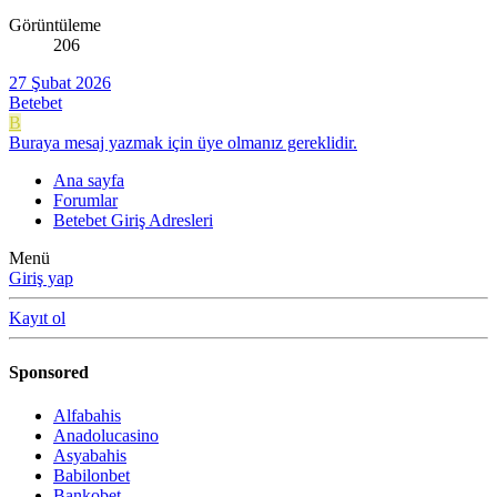
Görüntüleme
206
27 Şubat 2026
Betebet
B
Buraya mesaj yazmak için üye olmanız gereklidir.
Ana sayfa
Forumlar
Betebet Giriş Adresleri
Menü
Giriş yap
Kayıt ol
Sponsored
Alfabahis
Anadolucasino
Asyabahis
Babilonbet
Bankobet