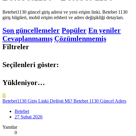
Betebet1130 güncel giriş adresi ve yeni erişim linki. Betebet 1130
giriş bilgileri, mobil erişim rehberi ve adres değişikliği detayları.
Son güncellemeler
Popüler
En yeniler
Cevaplanmamış
Çözümlenmemiş
Filtreler
Seçilenleri göster:
Yükleniyor…
B
Betebet1130 Giriş Linki Değişti Mi? Betebet 1130 Güncel Adres
Betebet
27 Şubat 2026
Yanıtlar
0