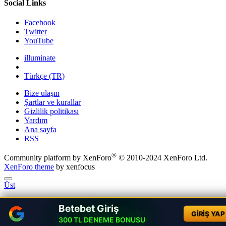
Social Links
Facebook
Twitter
YouTube
illuminate
Türkçe (TR)
Bize ulaşın
Şartlar ve kurallar
Gizlilik politikası
Yardım
Ana sayfa
RSS
®
Community platform by XenForo
© 2010-2024 XenForo Ltd.
XenForo theme
by xenfocus
Üst
Betebet Giriş
GİRİŞ YAP
300 TL DENEME BONUSU