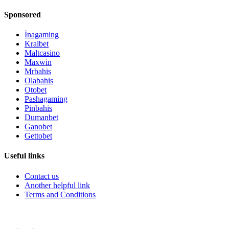
Sponsored
İnagaming
Kralbet
Maltcasino
Maxwin
Mrbahis
Olabahis
Otobet
Pashagaming
Pinbahis
Dumanbet
Ganobet
Gettobet
Useful links
Contact us
Another helpful link
Terms and Conditions