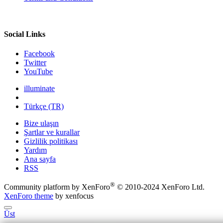
Social Links
Facebook
Twitter
YouTube
illuminate
Türkçe (TR)
Bize ulaşın
Şartlar ve kurallar
Gizlilik politikası
Yardım
Ana sayfa
RSS
®
Community platform by XenForo
© 2010-2024 XenForo Ltd.
XenForo theme
by xenfocus
Üst